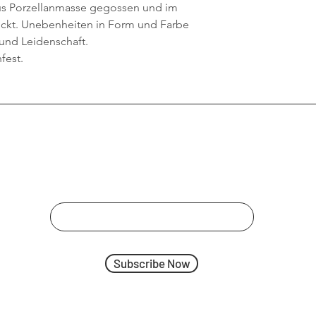
us Porzellanmasse gegossen und im
ckt. Unebenheiten in Form und Farbe
und Leidenschaft.
fest.
Hier gibts ab und zu Infos
Emailadresse
Subscribe Now