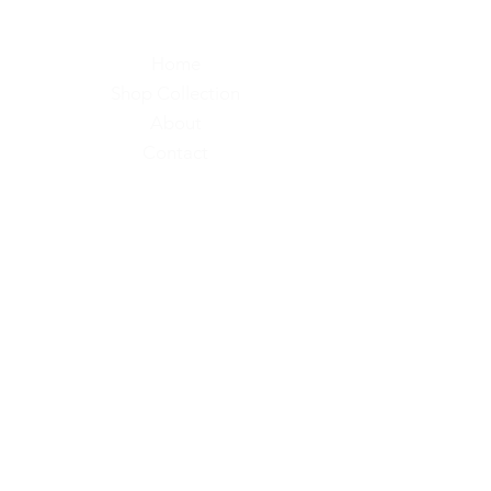
Home
Shop Collection
About
Contact
Shipping &
Returns
Store Policy
Payment
Methods
Hier gibts ab und zu Infos
Emailadresse